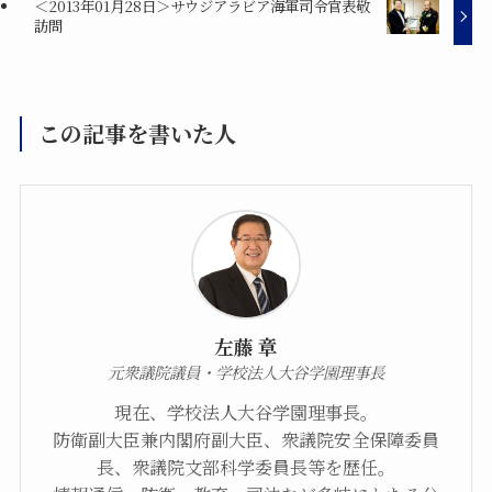
＜2013年01月28日＞サウジアラビア海軍司令官表敬
訪問
この記事を書いた人
左藤 章
元衆議院議員・学校法人大谷学園理事長
現在、学校法人大谷学園理事長。
防衛副大臣兼内閣府副大臣、衆議院安全保障委員
長、衆議院文部科学委員長等を歴任。