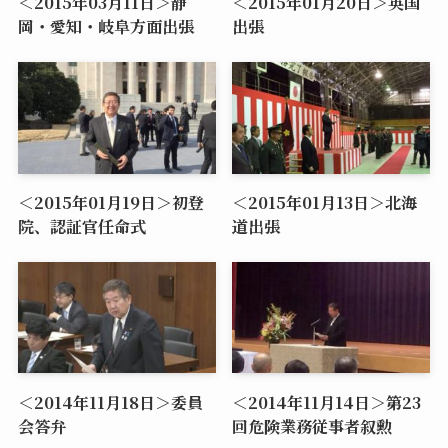
＜2015年03月11日＞静
＜2015年01月20日＞英国
岡・愛知・岐阜方面出張
出張
＜2015年01月19日＞初登
＜2015年01月13日＞北海
院、認証官任命式
道出張
＜2014年11月18日＞委員
＜2014年11月14日＞第23
会答弁
回危険業務従事者叙勲