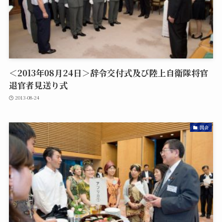
＜2013年08月24日＞辞令交付式及び陸上自衛隊将官
退官者見送り式
2013-08-24
国会