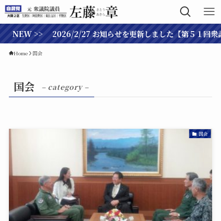
 >> 2026/2/27 お知らせを更新しました【第５１回衆議院総
Home
国会
国会
– category –
国会