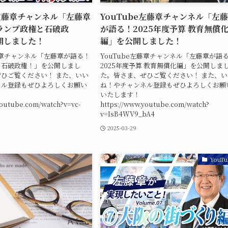
e左藤章チャンネル「左藤章
YouTube左藤章チャンネル「左
ランプ政権と石破政
が語る！2025年度予算 教育無償
開しました！
編」を公開しました！
左藤章チャンネル「左藤章が語る！
YouTube左藤章チャンネル「左藤章が語
と石破政権！」を公開しまし
2025年度予算 教育無償化編」を公開しま
ひご覧ください！ また、いい
た。皆さま、ぜひご覧ください！ また、い
ネル登録もぜひよろしくお願い
ね！やチャンネル登録もぜひよろしくお願
いたします！
youtube.com/watch?v=vc-
https://www.youtube.com/watch?
v=IsB4WV9_bA4
2025-03-29
YouTu