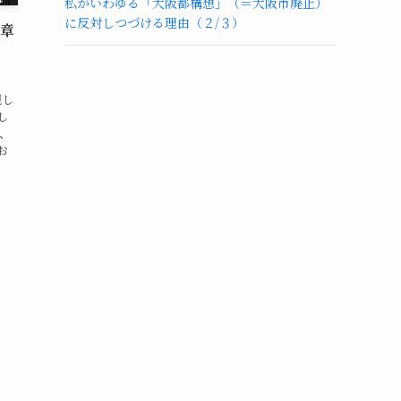
私がいわゆる「大阪都構想」（＝大阪市廃止）
に反対しつづける理由（２/３）
藤章
く
現し
し
、
お