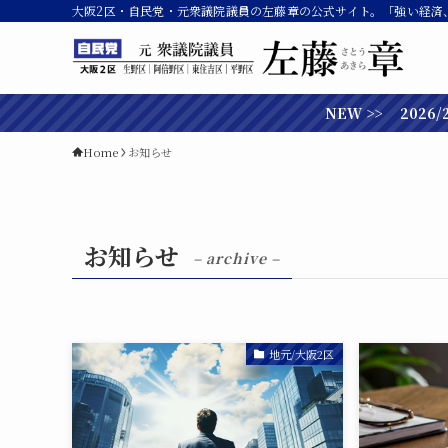
大阪2区・自民党・元衆議院議員の左藤章の公式サイト。「強い経済
NEW >> 2026/2/2
Home
お知らせ
お知らせ
– archive –
地元/大阪2区