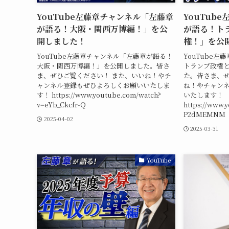
YouTube左藤章チャンネル「左藤章
YouTub
が語る！大阪・関西万博編！」を公
が語る！ト
開しました！
権！」を公
YouTube左藤章チャンネル「左藤章が語る！
YouTube
大阪・関西万博編！」を公開しました。皆さ
トランプ政権
ま、ぜひご覧ください！ また、いいね！やチ
た。皆さま、ぜ
ャンネル登録もぜひよろしくお願いいたしま
ね！やチャン
す！ https://www.youtube.com/watch?
いたします！
v=eYb_Ckcfr-Q
https://www.
P2dMEMNM
2025-04-02
2025-03-31
YouTube