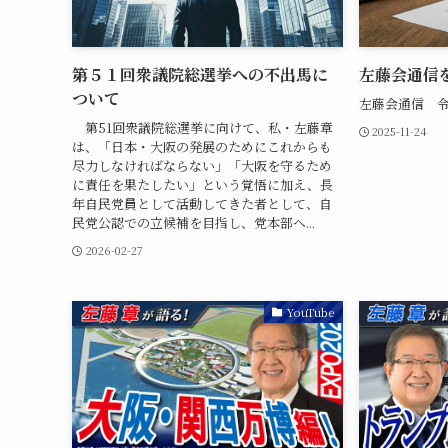
第５１回衆議院総選挙への不出馬に
左藤会通信
ついて
左藤会通信 令
第51回衆議院総選挙に向けて、私・左藤章
2025-11-24
は、「日本・大阪の発展のためにこれからも
尽力しなければならない」「大阪を守るため
に責任を果たしたい」という覚悟に加え、長
年自民党員として活動してきた者として、自
民党公認での立候補を目指し、党本部へ...
2026-02-27
YouTube