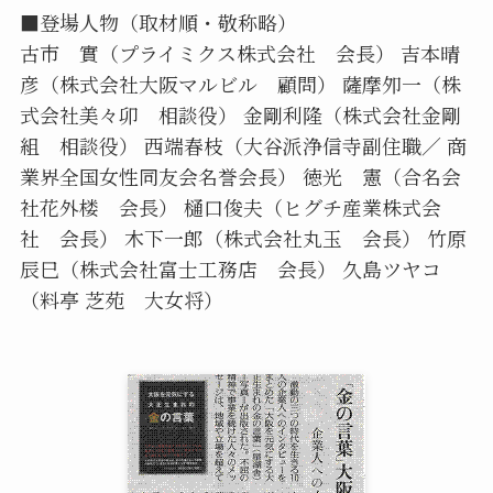
■登場人物（取材順・敬称略）
古市 實（プライミクス株式会社 会長） 吉本晴
彦（株式会社大阪マルビル 顧問） 薩摩夘一（株
式会社美々卯 相談役） 金剛利隆（株式会社金剛
組 相談役） 西端春枝（大谷派浄信寺副住職／ 商
業界全国女性同友会名誉会長） 徳光 憲（合名会
社花外楼 会長） 樋口俊夫（ヒグチ産業株式会
社 会長） 木下一郎（株式会社丸玉 会長） 竹原
辰巳（株式会社富士工務店 会長） 久島ツヤコ
（料亭 芝苑 大女将）