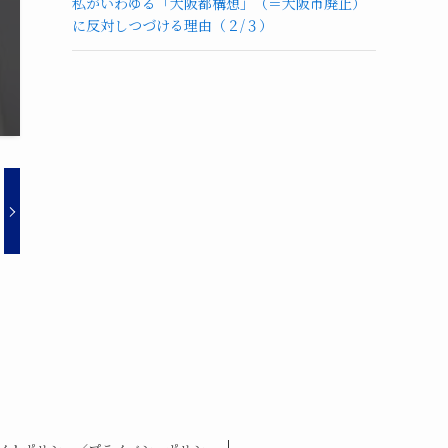
私がいわゆる「大阪都構想」（＝大阪市廃止）
に反対しつづける理由（２/３）