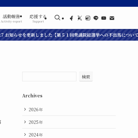
活動報告
応援する
Activity-report
Support
7 お知らせを更新しました【第５１回衆議院総選挙への不出馬について】
検索
Archives
2026
年
事
2025
年
2024
年