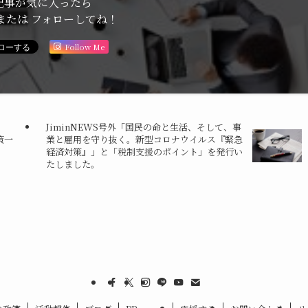
記事が気に入ったら
または フォローしてね！
Follow Me
JiminNEWS号外「国民の命と生活、そして、事
策一
業と雇用を守り抜く。新型コロナウイルス『緊急
経済対策』」と「税制支援のポイント」を発行い
たしました。