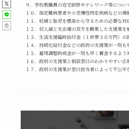
９．学校教職員の在宅研修やテレワーク等につい
１０．指定難病患者や小児慢性特定疾病などの保
１１．妊婦と胎児を感染から守るための必要な対
１２．収入減と支出増の双方を勘案した支援策を
１３．生活支援臨時給付金（１世帯３０万円）の
１４．持続化給付金などの政府の支援策が一刻も
１５．雇用調整助成金が一刻も早く着金するよう
１６．政府の支援策と相談窓口のわかりやすい広
１７．政府の支援策が窓口担当者によって不公平