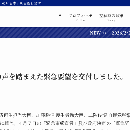
、強い日本」を目指します。
プロフィール
左藤章の政策
Profile
Policy
NEW >> 2026/2/2
の声を踏まえた緊急要望を交付しました。
済再生担当大臣、加藤勝信 厚生労働大臣、二階俊博 自民党幹
に続き、４月７日の「緊急事態宣言」及び政府決定の「緊急経