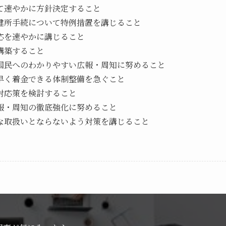
て速やかに方針決定すること
健所手続について特例措置を講じること
応を速やかに講じること
構築すること
国民へのわかりやすい広報・周知に努めること
早く着金できる体制整備を急ぐこと
対応策を検討すること
報・周知の徹底強化に努めること
な取扱いとならないよう対策を講じること