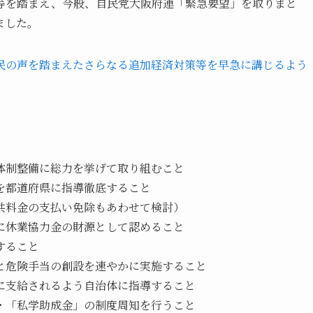
等を踏まえ、今般、自民党大阪府連「緊急要望」を取りまと
ました。
民の声を踏まえたさらなる追加経済対策等を早急に講じるよう
体制整備に総力を挙げて取り組むこと
を都道府県に指導徹底すること
共料金の支払い免除もあわせて検討）
に休業協力金の財源として認めること
すること
と危険手当の創設を速やかに実施すること
に支給されるよう自治体に指導すること
・「私学助成金」の制度周知を行うこと