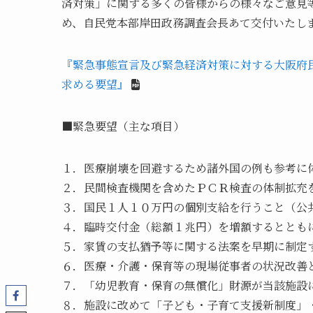
済対策」に関する多くの皆様からの様々なご意見
め、自民党本部岸田政務調査会長あて交付いたし
『緊急事態宣言及び緊急経済対策に対する大阪府
求める要望』
■緊急要望（主な項目）
１．医療崩壊を回避するため諸外国の例も参考に
２．民間検査機関を含めたＰＣＲ検査の体制拡充
３．国民１人１０万円の個別支給を行うこと（公
４．臨時交付金（総額１兆円）を増額するととも
５．家賃の支払猶予等に関する法案を早期に制定
６．医療・介護・保育等の現場従事者の状況改善
７．「幼児教育・保育の無償化」財源が当該施設
８．施設に改めて「子ども・子育て支援新制度」