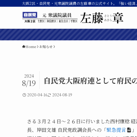
大阪2区・自民党・元衆議院議員の左藤章の公式サイト。「強い経済
Home
お知らせ
2024
自民党大阪府連として府民
8/19
2020-04-16
2024-08-19
さる３月２４日～２６日に行いました西村康稔 経
長、岸田文雄 自民党政調会長への「
緊急提言
」