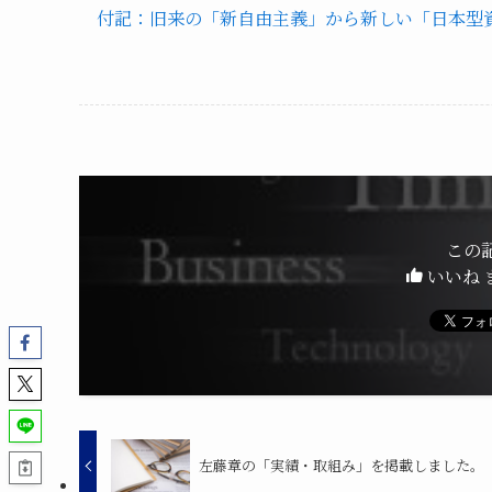
付記：旧来の「新自由主義」から新しい「日本型
この
いいね 
左藤章の「実績・取組み」を掲載しました。