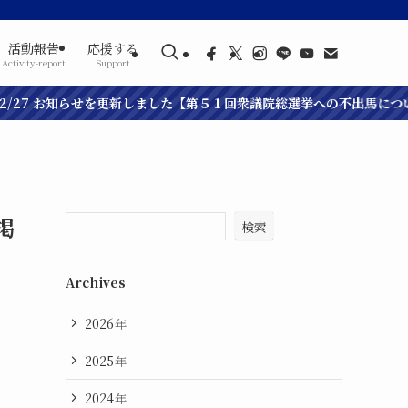
活動報告
応援する
Activity-report
Support
2/27 お知らせを更新しました【第５１回衆議院総選挙への不出馬について】
掲
検索
Archives
2026
年
2025
年
2024
年